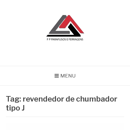
Pular
para
o
conteúdo
BLOG | FP
FP Parafusos e Ferragens
MENU
Tag:
revendedor de chumbador
tipo J