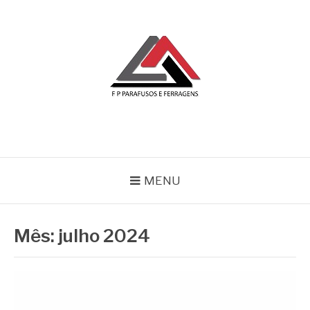
Pular
para
o
conteúdo
BLOG | FP
FP Parafusos e Ferragens
MENU
Mês:
julho 2024