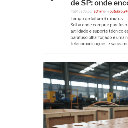
de SP: onde enc
Publicado por
admin
em
outubro 24
Tempo de leitura
3
minutos
Saiba onde comprar parafuso o
agilidade e suporte técnico 
parafuso olhal forjado é uma
telecomunicações e saneame