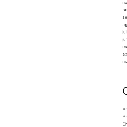
n
ou
s
a
ju
ju
m
ab
m
Ar
Br
Ch