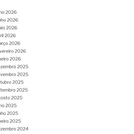
lho 2026
nho 2026
aio 2026
ril 2026
arço 2026
vereiro 2026
neiro 2026
ezembro 2025
ovembro 2025
tubro 2025
etembro 2025
gosto 2025
lho 2025
nho 2025
neiro 2025
ezembro 2024