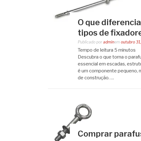
O que diferenci
tipos de fixador
Publicado por
admin
em
outubro 31
Tempo de leitura
5
minutos
Descubra o que torna o parafu
essencial em escadas, estrutu
é um componente pequeno, ma
de construção. …
Comprar parafus