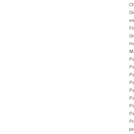
Ch
Di
es
Fi
G
Ha
Ma
Pa
Pa
Pa
Pa
Pa
Pa
Pa
Pa
Po
pr