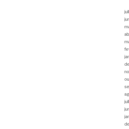
ju
ju
m
ab
m
fe
ja
d
n
ou
s
a
ju
ju
ja
d