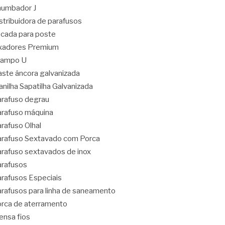
umbador J
stribuidora de parafusos
cada para poste
xadores Premium
rampo U
ste âncora galvanizada
nilha Sapatilha Galvanizada
rafuso degrau
rafuso máquina
rafuso Olhal
rafuso Sextavado com Porca
rafuso sextavados de inox
rafusos
rafusos Especiais
rafusos para linha de saneamento
rca de aterramento
ensa fios