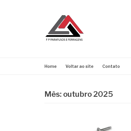
Pular
para
o
conteúdo
BLOG | FP
FP Parafusos e Ferragens
Home
Voltar ao site
Contato
Mês:
outubro 2025