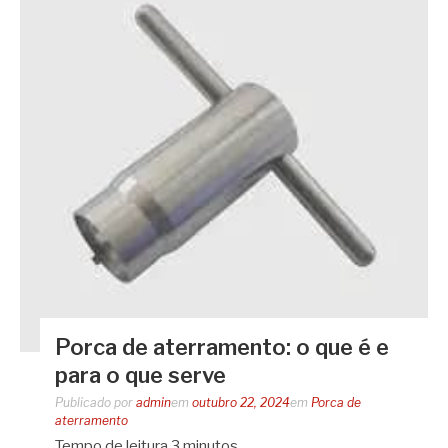
Porca de aterramento: o que é e
para o que serve
Publicado por
admin
em
outubro 22, 2024
em
Porca de
aterramento
Tempo de leitura
3
minutos