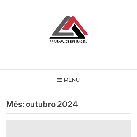
Pular
para
o
conteúdo
BLOG | FP
FP Parafusos e Ferragens
MENU
Mês:
outubro 2024