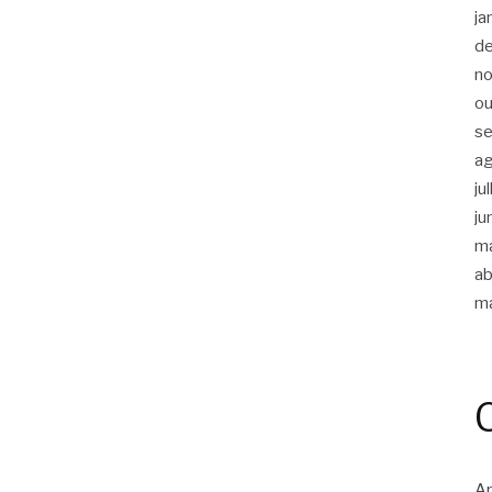
ja
d
n
ou
s
a
ju
ju
m
ab
m
Ar