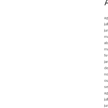
a
ju
ju
m
ab
m
fe
ja
d
n
ou
s
a
ju
ju