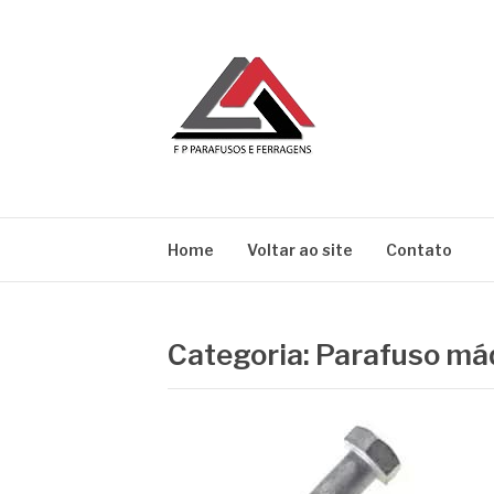
Pular
para
o
conteúdo
BLOG | FP
FP Parafusos e Ferragens
Home
Voltar ao site
Contato
Categoria:
Parafuso má