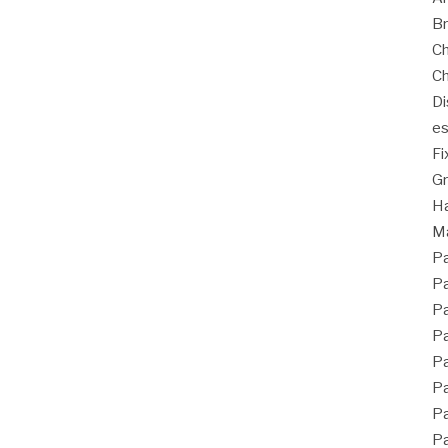
Br
Ch
Ch
Di
es
Fi
G
Ha
Ma
Pa
Pa
Pa
Pa
Pa
Pa
Pa
Pa