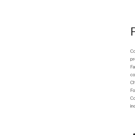
Co
pr
Fa
co
Ch
Fo
Co
in