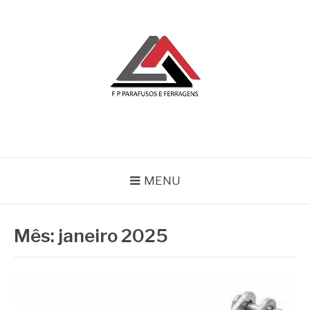
Pular
para
o
conteúdo
BLOG | FP
FP Parafusos e Ferragens
MENU
Mês:
janeiro 2025