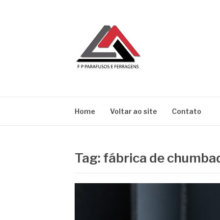
Pular
para
o
conteúdo
BLOG | FP
FP Parafusos e Ferragens
Home
Voltar ao site
Contato
Tag:
fábrica de chumbad