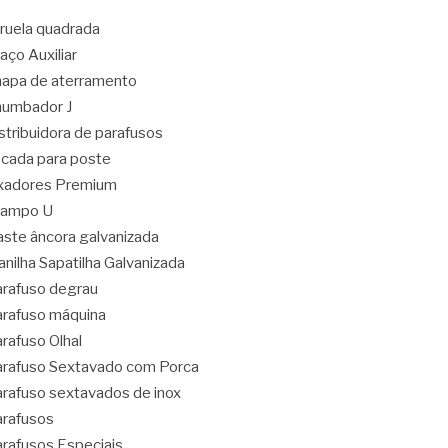
ruela quadrada
aço Auxiliar
apa de aterramento
umbador J
stribuidora de parafusos
cada para poste
xadores Premium
rampo U
ste âncora galvanizada
nilha Sapatilha Galvanizada
rafuso degrau
rafuso máquina
rafuso Olhal
rafuso Sextavado com Porca
rafuso sextavados de inox
rafusos
rafusos Especiais