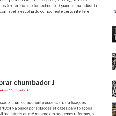
or J para indústria, quais aplicações exigem essa
sos é referência no fornecimento. Quando uma indústria
confiável, a escolha do componente certo interfere
prar chumbador J
024
em
Chumbador J
ador J, um componente essencial para fixações
 artigo! Na busca por soluções eficazes para fixações
vil, industriais ou até mesmo em pequenas reformas, a