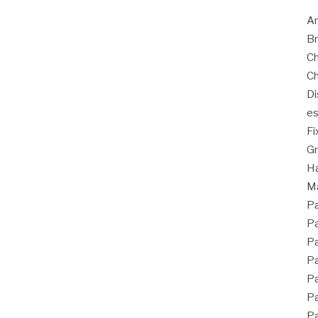
Ar
Br
Ch
Ch
Di
es
Fi
G
Ha
Ma
Pa
Pa
Pa
Pa
Pa
Pa
Pa