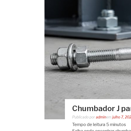
Chumbador J par
Publicado por
admin
em
julho 7, 20
Tempo de leitura
5
minutos