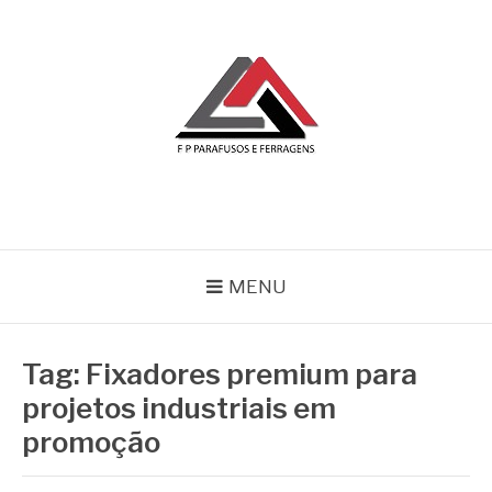
Pular
para
o
conteúdo
BLOG | FP
FP Parafusos e Ferragens
MENU
Tag:
Fixadores premium para
projetos industriais em
promoção