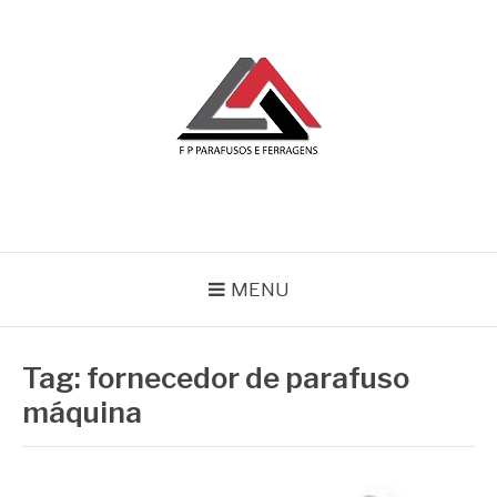
Pular
para
o
conteúdo
BLOG | FP
FP Parafusos e Ferragens
MENU
Tag:
fornecedor de parafuso
máquina