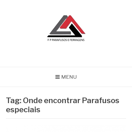
Pular
para
o
conteúdo
BLOG | FP
FP Parafusos e Ferragens
MENU
Tag:
Onde encontrar Parafusos
especiais