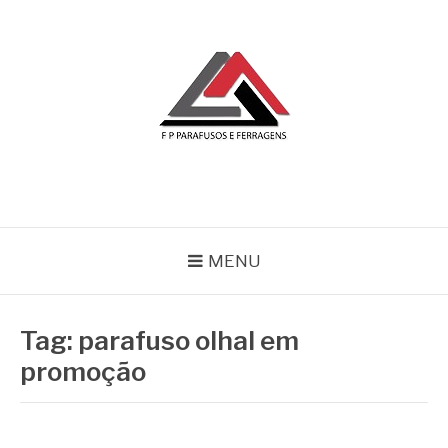
Pular
para
o
conteúdo
BLOG | FP
FP Parafusos e Ferragens
MENU
Tag:
parafuso olhal em
promoção