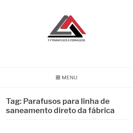
Pular
para
o
conteúdo
BLOG | FP
FP Parafusos e Ferragens
MENU
Tag:
Parafusos para linha de
saneamento direto da fábrica