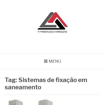
Pular
para
o
conteúdo
BLOG | FP
FP Parafusos e Ferragens
MENU
Tag:
Sistemas de fixação em
saneamento